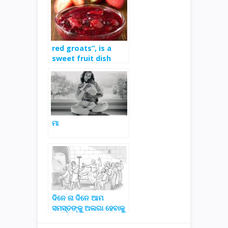
red groats”, is a
sweet fruit dish
from Denmark and
Germany
ମା
ଦିନେ ନା ଦିନେ ଆମ
ସମସ୍ତଙ୍କୁ ଅଲଗା ହେବାକୁ
ପଡିବ