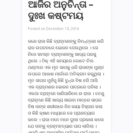
ଆଜିର ଅନୁଚିନ୍ତା –
ଦୁଃଖ କଷ୍ଟମୟ
Posted on
December 19, 2016
ଜଣେ ରାଜା କିଛି ବ୍ରାହ୍ମଣଙ୍କୁ ନିମନ୍ତ୍ରଣ କରି
ରାଜ ଉପବନରେ ଭୋଜନ ଦେଉଥିଲେ । ସେ
ନିଜେ ସମସ୍ତ ବ୍ରାହ୍ମଣଙ୍କୁ ଖାଦ୍ୟ ପରସୁ
ଥିଲେ । ଠିକ୍ ଏହି ସମୟରେ ଗୋଟେ ଚିଲ
ଥଣ୍ଟରେ ଏକ ମୃତ ସାପକୁ ଧରି ରାଜାଙ୍କ ମୁଣ୍ଡ
ଉପରେ ଆକାଶ ମାର୍ଗରେ ଅତିକ୍ରମ କରୁଥିଲା ।
ମୃତ ସାପର ମୁହଁରୁ କିଛି ବୁନ୍ଦା ବିଷ ଝରି ଆସି
ଏକ ବ୍ରାହ୍ମଣର ଭୋଜନ ପାତ୍ରରେ ପଡିଲା ।
ଏକଥା ବ୍ରାହ୍ମଣ ଜାଣିପାରିଲେ ନା ରାଜା । ତେଣୁ
ବ୍ରାହ୍ମଣ କିଛି ଖାଦ୍ୟ ଖାଇବା ମାତ୍ରେ ସାପର
ବିଷ ତାଙ୍କ ଶରୀରରେ ନିଜ କାୟା ବିସ୍ତାର କଲା
ଓ କିଛି କ୍ଷଣ ମଧ୍ୟରେ ସେ ପ୍ରାଣତ୍ୟାଗ
କଲେ । ରାଜା ମନେ ମନେ ଦୁଃଖ ପ୍ରକାଶ କଲେ
ଯେ ତାଙ୍କୁ ବ୍ରହ୍ମହତ୍ୟାର ପାପ ଲାଗିଲା ।
ଏପରି ଏକ ଆକସ୍ମିକ ଦୂର୍ଘଟଣା ପାଇଁ ପାପର