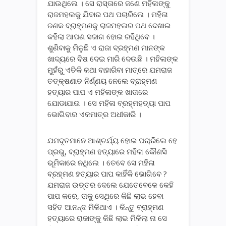
ଯାଉଥିଲେ । ସେ ରାସ୍ତାରେ ଜଣେ ମହିଳାଙ୍କୁ
ରାଜମହଲକୁ ଯିବାର ପଥ ପଚାରିଲେ । ମହିଳା
ଜଣକ ବ୍ରାହ୍ମଣକୁ ରାଜମହଲର ପଥ ଦେଖାଇ
କହିଲା ଆପଣ ସଜାଗ ହୋଇ ରହିଥିବେ ।
ଶୁଣିବାକୁ ମିଳୁଛି ଏ ରାଜା ବ୍ରହ୍ମଣ ମାନଙ୍କ
ଖାଦ୍ୟରେ ବିଷ ଦେଇ ମାରି ଦେଉଛି । ମହିଳାଙ୍କ
ମୁହଁରୁ ଏତିକି କଥା ବାହାରିବା ମାତ୍ରେ ଯମରାଜ
ତତ୍କ୍ଷଣାତ ନିର୍ଣ୍ଣୟ ନେଲେ ବ୍ରାହ୍ମଣ
ହତ୍ୟାର ପାପ ଏ ମହିଳାଙ୍କ ଖାତାରେ
ଯୋଡାଯାଉ । ସେ ମହିଳା ବ୍ରହ୍ମହତ୍ୟା ପାପ
ଭୋଗିବାର ଏକମାତ୍ର ଅଧୀକାରି ।
ଯମଦୂତମାନେ ଆଶ୍ଚର୍ଯ୍ୟ ହୋଇ ପଚାରିଲେ ହେ
ପ୍ରଭୁ, ବ୍ରାହ୍ମଣ ହତ୍ୟାରେ ମହିଳା କୌଣସି
ଭୂମିକାରେ ନଥିଲେ । ତେବେ ସେ ମହିଳା
ବ୍ରହ୍ମଣ ହତ୍ୟାର ପାପ କାହିଁକି ଭୋଗିବେ ?
ଯମରାଜ ଉତ୍ତର ଦେଲେ ଯେତେବେଳେ କେହି
ପାପ କରେ, ତାକୁ ସେଥିରେ କିଛି ଲାଭ ହେବା
ସହିତ ଆନନ୍ଦ ମିଳିଥାଏ । କିନ୍ତୁ ବ୍ରାହ୍ମଣ
ହତ୍ୟାରେ ରାଜାଙ୍କୁ କିଛି ଲାଭ ମିଳିଲା ନା ସେ