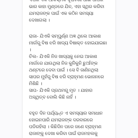
ଭାର କାହା ମୁଣ୍ଡରେ ଯିବ, ଏହା ସ୍ଥିର କରିବା
ଯମରାଜଙ୍କ ପାଇଁ ଏକ କଠିନ ସମସ୍ୟା
ଦେଖାଗଲା ।
ରାଜା- ଯିଏକି ସମ୍ପୁର୍ଣ୍ଣ ଅଜ୍ଞ ଥିଲେ ଆକାଶ
ମାର୍ଗରୁ ବିଷ ଝରି ଖାଦ୍ୟ ବିଷାକ୍ତ ହୋଇଯାଇଛା
।
ଚିଲ- ଯିଏକି ନିଜ ଖାଦ୍ୟକୁ ନେଇ ଆକାଶ
ମାର୍ଗରେ ଯାଉଥିଲା ନିଜ କୁନିିକୁନି ଛୁଆଁଙ୍କ
ଥଣ୍ଟରେ ଦେବା ପାଇଁ । ସେ ବି ଜାଣିନଥିଲା
ସାପର ମୁହଁରୁ ବିଷ ଝରି ବ୍ରାହ୍ମଣ ଭୋଜନରେ
ମିଶିଛି ।
ସାପ- ଯିଏକି ପ୍ରଥମରୁ ମୃତ । ଯାହାର
ଅସ୍ଥିତ୍ବ ବୋଲି କିଛି ନାହିଁ ।
ବହୁତ ଦିନ ପର୍ଯ୍ୟନ୍ତ ଏ ସମସ୍ୟାର ସମାଧାନ
ହୋଇନପାରି ଯମରାଜଙ୍କ ଦରବାରରେ
ପଡିରହିଲା । କିଛିଦିନ ପରେ ଜଣେ ବ୍ରାହ୍ମଣ
ରାଜାଙ୍କୁ ଦେଖା କରିବା ପାଇଁ ରାଜମହଲକୁ