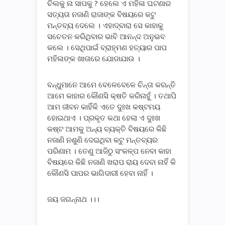
ଚିଲକୁ ନା ସାପକୁ ? ହେଲେ ଏ ମହିଳା ଘଟଣାର
ସତ୍ୟତା ନଜାଣି ରାଜାଙ୍କ ବିଷୟରେ କଟୁ
ମନ୍ତବ୍ୟ ଦେଲେ । ଏହାଦ୍ବାରା ସେ କାହାକୁ
ସଚେତନ କରିଥିବାର ଭାବି ଆନନ୍ଦ ଅନୁଭବ
କଲେ । ସେଥିପାଇଁ ବ୍ରାହ୍ମଣ ହତ୍ୟାର ପାପ
ମହିଳାଙ୍କ ଖାତାରେ ଯୋଡାଯାଉ ।
ବନ୍ଧୁମାନେ ଆମେ ବେଳେବେଳେ ଚିନ୍ତା କରନ୍ତି
ଆମେ କାହାର କୌଣସି କ୍ଷତି କରିନାହୁଁ । ତଥାପି
ଆମ ଜୀବନ କାହିଁକି ଏତେ ଦୁଃଖ କଷ୍ଟମୟ
ହୋଇଥାଏ । ପ୍ରକୃତ କଥା ହେଲା ଏ ଦୁଃଖ
କଷ୍ଟ ଆମକୁ ଅନ୍ୟ ବ୍ୟକ୍ତି ବିଷୟରେ କିଛି
ନଜାଣି ନଶୁଣି ଦେଇଥିବା କଟୁ ମନ୍ତବ୍ୟର
ପରିଣାମ । ତେଣୁ ଆଜିଠୁ ସଂକଳ୍ପ ନେବା କାହା
ବିଷୟରେ କିଛି ନଜାଣି ଖରାପ ରାୟ ଦେବା ନାହିଁ କି
କୌଣସି ପାପର ଭାଗିଦାରୀ ହେବା ନାହିଁ ।
ଜୟ ଜଗନ୍ନାଥ ।।।